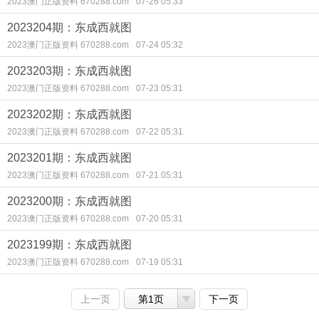
2023澳门正版资料 670288.com
07-26 05:33
2023204期：东成西就图
2023澳门正版资料 670288.com
07-24 05:32
2023203期：东成西就图
2023澳门正版资料 670288.com
07-23 05:31
2023202期：东成西就图
2023澳门正版资料 670288.com
07-22 05:31
2023201期：东成西就图
2023澳门正版资料 670288.com
07-21 05:31
2023200期：东成西就图
2023澳门正版资料 670288.com
07-20 05:31
2023199期：东成西就图
2023澳门正版资料 670288.com
07-19 05:31
上一页
第1页
下一页